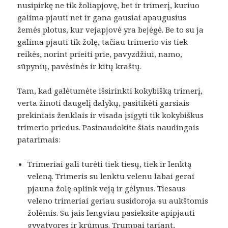
nusipirkę ne tik žoliapjovę, bet ir trimerį, kuriuo
galima pjauti net ir gana gausiai apaugusius
žemės plotus, kur vejapjovė yra bejėgė. Be to su ja
galima pjauti tik žolę, tačiau trimerio vis tiek
reikės, norint prieiti prie, pavyzdžiui, namo,
sūpynių, pavėsinės ir kitų kraštų.
Tam, kad galėtumėte išsirinkti kokybišką trimerį,
verta žinoti daugelį dalykų, pasitikėti garsiais
prekiniais ženklais ir visada įsigyti tik kokybiškus
trimerio priedus. Pasinaudokite šiais naudingais
patarimais:
Trimeriai gali turėti tiek tiesų, tiek ir lenktą
veleną. Trimeris su lenktu velenu labai gerai
pjauna žolę aplink veją ir gėlynus. Tiesaus
veleno trimeriai geriau susidoroja su aukštomis
žolėmis. Su jais lengviau pasieksite apipjauti
gyvatvores ir krūmus. Trumpai tariant,