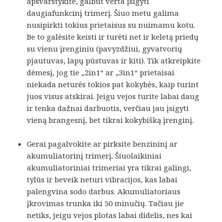
apsvarstykite, galbūt verta įsigyti
daugiafunkcinį trimerį. Šiuo metu galima
nusipirkti tokius prietaisus su nuimamu kotu.
Be to galėsite keisti ir turėti net ir keletą priedų
su vienu įrenginiu (pavyzdžiui, gyvatvorių
pjautuvas, lapų pūstuvas ir kiti). Tik atkreipkite
dėmesį, jog tie „2in1“ ar „3in1“ prietaisai
niekada neturės tokios pat kokybės, kaip turint
juos visus atskirai. Jeigu vejos turite labai daug
ir tenka dažnai darbuotis, verčiau jau įsigyti
vieną brangesnį, bet tikrai kokybišką įrenginį.
Gerai pagalvokite ar pirksite benzininį ar
akumuliatorinį trimerį. Šiuolaikiniai
akumuliatoriniai trimeriai yra tikrai galingi,
tylūs ir beveik neturi vibracijos, kas labai
palengvina sodo darbus. Akumuliatoriaus
įkrovimas trunka iki 50 minučių. Tačiau jie
netiks, jeigu vejos plotas labai didelis, nes kai