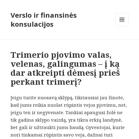
Verslo ir finansinės
konsulacijos
MENIU
IR
VALDIKLIAI
Trimerio pjovimo valas,
velenas, galingumas – į ką
dar atkreipti dėmesį prieš
perkant trimerį?
Jeigu turite nuosavą sklypą, tikriausiai jau žinote,
kad jums reikia nuolat rūpintis vejos pjovimu, net,
jeigu ten ir negyvenate. Tankiai apaugusi žolė ne
tik gadina sklypo vaizdą, yra tikra erkių landynė,
bet gali ir užtraukti jums baudą. Gyventojai, kurie
nori tinkamai rūpintis savo veja, dažnai turi