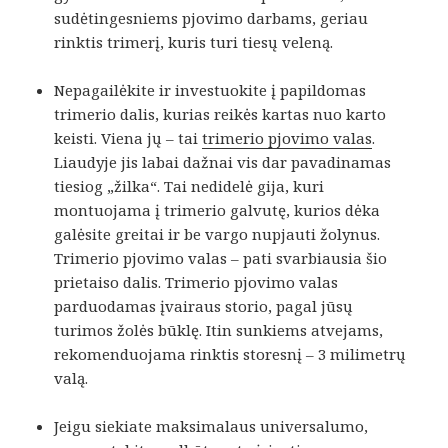
sudėtingesniems pjovimo darbams, geriau
rinktis trimerį, kuris turi tiesų veleną.
Nepagailėkite ir investuokite į papildomas
trimerio dalis, kurias reikės kartas nuo karto
keisti. Viena jų – tai
trimerio pjovimo valas
.
Liaudyje jis labai dažnai vis dar pavadinamas
tiesiog „žilka“. Tai nedidelė gija, kuri
montuojama į trimerio galvutę, kurios dėka
galėsite greitai ir be vargo nupjauti žolynus.
Trimerio pjovimo valas – pati svarbiausia šio
prietaiso dalis. Trimerio pjovimo valas
parduodamas įvairaus storio, pagal jūsų
turimos žolės būklę. Itin sunkiems atvejams,
rekomenduojama rinktis storesnį – 3 milimetrų
valą.
Jeigu siekiate maksimalaus universalumo,