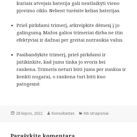
kuriais atvejais baterija gali neatlaikyti vieno
pjovimo ciklo. Nebent turėsite kelias baterijas.
Prieš pirkdami trimerį, atkreipkite dėmesį į jo
galingumą. Mažos galios trimeriai dirba ne itin
efektyviai ir dažnai per greitai nutraukia valus.
Pasibandykite trimerį, prieš pirkdami ir
įsitikinkite, kad jums tinka jo svoris bei
rankena. Trimeris neturi būti jums per sunkus ir
kenkti nugarai, o rankena turi būti kuo
patogesnė.
Paskelbta
Autorius
Kategorijos
28 liepos, 2022
Konsultantas
Kiti straipsniai
Parašykite komentarą