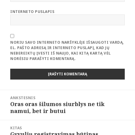
INTERNETO PUSLAPIS
NORIU SAVO INTERNETO NARŠYKLĖJE IŠSAUGOTI VARDĄ,
EL. PAŠTO ADRESĄ IR INTERNETO PUSLAPĮ, KAD JŲ
NEBEREIKTŲ ĮVESTI IŠ NAUJO, KAI KITĄ KARTĄ VĖL
NORĖSIU PARAŠYTI KOMENTARĄ.
Navigacija
ANKSTESNIS
tarp
Oras oras šilumos siurblys ne tik
Ankstesnis
įrašų
namui, bet ir butui
įrašas:
KITAS
Gyvulių registravimas būtinas
Kitas