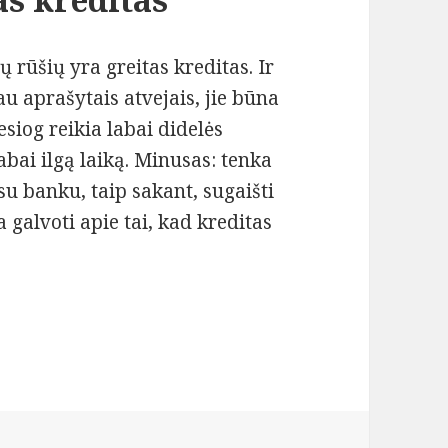
 rūšių yra greitas kreditas. Ir
iau aprašytais atvejais, jie būna
esiog reikia labai didelės
abai ilgą laiką. Minusas: tenka
 su banku, taip sakant, sugaišti
a galvoti apie tai, kad kreditas
tų geriausiai?