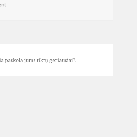
ent
ia paskola jums tiktų geriausiai?.