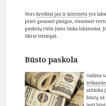
Nors
kreditai jau ir internetu
yra laba
prieš gaunant pinigus, visuomet vert
paskolų rūšis jums tinka labiausiai. Ju
tikrai teisingai.
Būsto paskola
Galima s
ieškanti
atitinka 
būstą už
imti būst