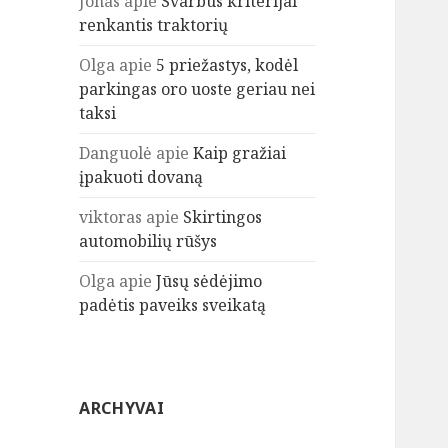
Jonas
apie
Svarbūs kriterijai
renkantis traktorių
Olga
apie
5 priežastys, kodėl
parkingas oro uoste geriau nei
taksi
Danguolė
apie
Kaip gražiai
įpakuoti dovaną
viktoras
apie
Skirtingos
automobilių rūšys
Olga
apie
Jūsų sėdėjimo
padėtis paveiks sveikatą
ARCHYVAI