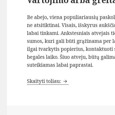
Be abejo, viena populiariausių paskolų
ne atsitiktinai. Visais, išskyrus aukšč
labai tinkami. Ankstesniais atvejais ti
sumos, kuri gali būti grąžinama per l
ilgai tvarkytis popierius, kontaktuoti
begales laiko. Šiuo atveju, būtų galim
suteikiamas labai paprastai.
Kokia paskola jums tik
Skaityti toliau: