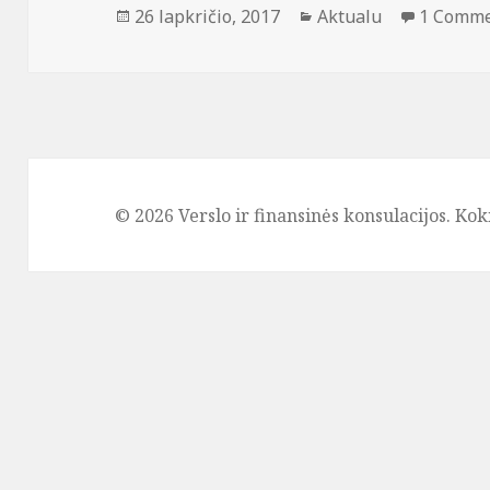
Paskelbta
Kategorijos
26 lapkričio, 2017
Aktualu
1 Comm
© 2026 Verslo ir finansinės konsulacijos. Kok