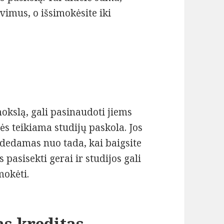
avimus, o išsimokėsite iki
okslą, gali pasinaudoti jiems
s teikiama studijų paskola. Jos
dedamas nuo tada, kai baigsite
s pasisekti gerai ir studijos gali
mokėti.
as kreditas