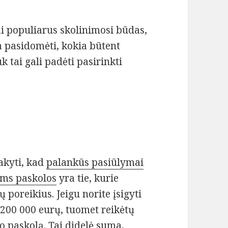
i populiarus skolinimosi būdas,
a pasidomėti, kokia būtent
k tai gali padėti pasirinkti
akyti, kad
palankūs pasiūlymai
ems paskolos
yra tie, kurie
jų poreikius. Jeigu norite įsigyti
 200 000 eurų, tuomet reikėtų
o paskolą. Tai didelė suma,