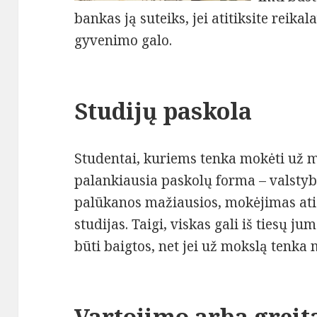
bankas ją suteiks, jei atitiksite reikal
gyvenimo galo.
Studijų paskola
Studentai, kuriems tenka mokėti už m
palankiausia paskolų forma – valstybė
palūkanos mažiausios, mokėjimas ati
studijas. Taigi, viskas gali iš tiesų jum
būti baigtos, net jei už mokslą tenka 
Vartojimo arba greit