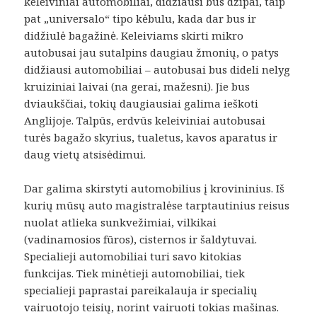
keleiviniai automobiliai, didžiausi bus džipai, taip
pat „universalo“ tipo kėbulu, kada dar bus ir
didžiulė bagažinė. Keleiviams skirti mikro
autobusai jau sutalpins daugiau žmonių, o patys
didžiausi automobiliai – autobusai bus dideli nelyg
kruiziniai laivai (na gerai, mažesni). Jie bus
dviaukščiai, tokių daugiausiai galima ieškoti
Anglijoje. Talpūs, erdvūs keleiviniai autobusai
turės bagažo skyrius, tualetus, kavos aparatus ir
daug vietų atsisėdimui.
Dar galima skirstyti automobilius į krovininius. Iš
kurių mūsų auto magistralėse tarptautinius reisus
nuolat atlieka sunkvežimiai, vilkikai
(vadinamosios fūros), cisternos ir šaldytuvai.
Specialieji automobiliai turi savo kitokias
funkcijas. Tiek minėtieji automobiliai, tiek
specialieji paprastai pareikalauja ir specialių
vairuotojo teisių, norint vairuoti tokias mašinas.