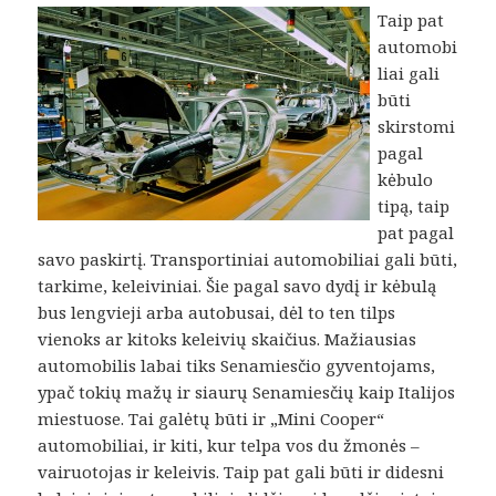
Taip pat
automobi
liai gali
būti
skirstomi
pagal
kėbulo
tipą, taip
pat pagal
savo paskirtį. Transportiniai automobiliai gali būti,
tarkime, keleiviniai. Šie pagal savo dydį ir kėbulą
bus lengvieji arba autobusai, dėl to ten tilps
vienoks ar kitoks keleivių skaičius. Mažiausias
automobilis labai tiks Senamiesčio gyventojams,
ypač tokių mažų ir siaurų Senamiesčių kaip Italijos
miestuose. Tai galėtų būti ir „Mini Cooper“
automobiliai, ir kiti, kur telpa vos du žmonės –
vairuotojas ir keleivis. Taip pat gali būti ir didesni