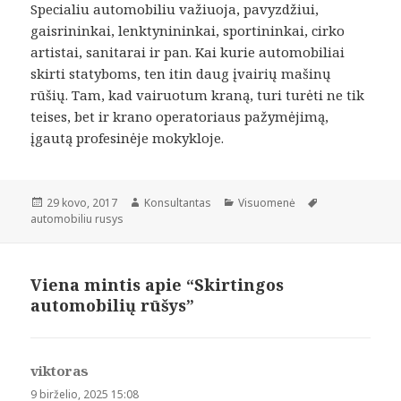
Specialiu automobiliu važiuoja, pavyzdžiui,
gaisrininkai, lenktynininkai, sportininkai, cirko
artistai, sanitarai ir pan. Kai kurie automobiliai
skirti statyboms, ten itin daug įvairių mašinų
rūšių. Tam, kad vairuotum kraną, turi turėti ne tik
teises, bet ir krano operatoriaus pažymėjimą,
įgautą profesinėje mokykloje.
Paskelbta
Autorius
Kategorijos
Žymos
29 kovo, 2017
Konsultantas
Visuomenė
automobiliu rusys
Viena mintis apie “Skirtingos
automobilių rūšys”
viktoras
parašė:
9 birželio, 2025 15:08