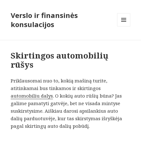
Verslo ir finansinės
konsulacijos
MENIU
IR
VALDIKLIAI
Skirtingos automobilių
rūšys
Priklausomai nuo to, kokią mašiną turite,
atitinkamai bus tinkamos ir skirtingos
automobiliu dalys
. O kokių auto rūšių būna? Jas
galime pamatyti gatvėje, bet ne visada mintyse
suskirstysime. Aiškiau darosi apsilankius auto
dalių parduotuvėje, kur tas skirstymas išryškėja
pagal skirtingų auto dalių pobūdį.