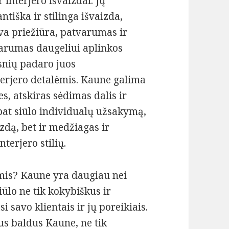
r interjero išvaizdai. Jų
antiška ir stilinga išvaizda,
va priežiūra, patvarumas ir
arumas daugeliui aplinkos
snių padaro juos
terjero detalėmis. Kaune galima
es, atskiras sėdimas dalis ir
pat siūlo individualų užsakymą,
izdą, bet ir medžiagas ir
nterjero stilių.
mis? Kaune yra daugiau nei
iūlo ne tik kokybiškus ir
i savo klientais ir jų poreikiais.
s baldus Kaune, ne tik