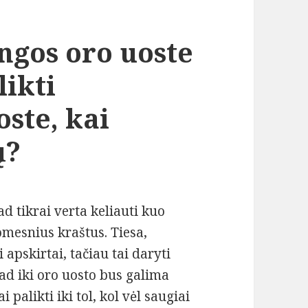
ngos oro uoste
likti
ste, kai
ų?
d tikrai verta keliauti kuo
omesnius kraštus. Tiesa,
 apskirtai, tačiau tai daryti
kad iki oro uosto bus galima
 palikti iki tol, kol vėl saugiai