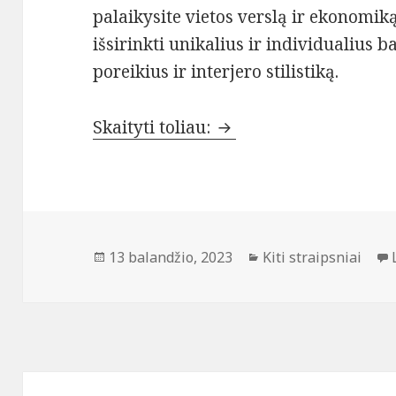
palaikysite vietos verslą ir ekonomiką
išsirinkti unikalius ir individualius b
poreikius ir interjero stilistiką.
Stilingi odiniai balda
Skaityti toliau:
Paskelbta
Kategorijos
13 balandžio, 2023
Kiti straipsniai