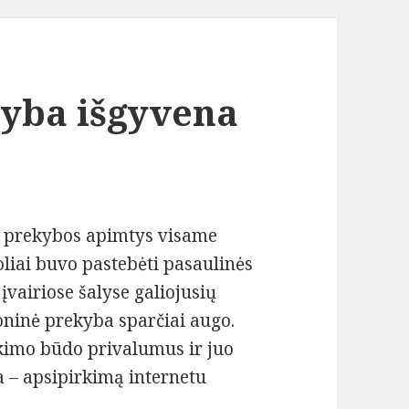
kyba išgyvena
ės prekybos apimtys visame
oliai buvo pastebėti pasaulinės
įvairiose šalyse galiojusių
oninė prekyba sparčiai augo.
rkimo būdo privalumus ir juo
va – apsipirkimą internetu