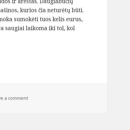
dos ir areštas. Daugiabučių
ašinos, kurios čia neturėtų būti.
imoka sumokėti tuos kelis eurus,
 saugiai laikoma iki tol, kol
o uoste – ar apsimoka palikti automobilį oro uos
ve a comment