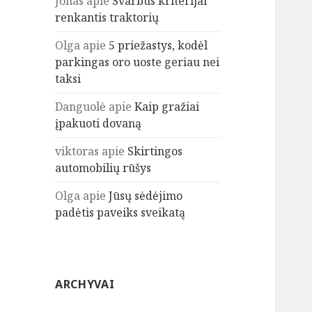
Jonas
apie
Svarbūs kriterijai
renkantis traktorių
Olga
apie
5 priežastys, kodėl
parkingas oro uoste geriau nei
taksi
Danguolė
apie
Kaip gražiai
įpakuoti dovaną
viktoras
apie
Skirtingos
automobilių rūšys
Olga
apie
Jūsų sėdėjimo
padėtis paveiks sveikatą
ARCHYVAI