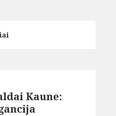
iai
baldai Kaune:
gancija