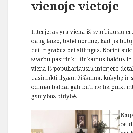
vienoje vietoje
Interjeras yra viena iš svarbiausių e
daug laiko, todėl norime, kad jis būtų
bet ir gražus bei stilingas. Norint su
svarbu pasirinkti tinkamus baldus ir 
viena iš populiariausių interjero deta
pasirinkti ilgaamžiškumą, kokybę ir s
odiniai baldai gali būti ne tik puiki in
gamybos didybė.
Kaip 
bald