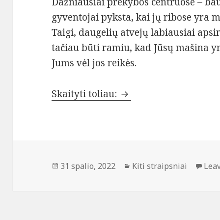
Dažniausiai prekybos centruose – bau
gyventojai pyksta, kai jų ribose yra m
Taigi, daugelių atvejų labiausiai aps
tačiau būti ramiu, kad Jūsų mašina yra
Jums vėl jos reikės.
Parkavimas Palangos or
Skaityti toliau:
Paskelbta
Kategorijos
31 spalio, 2022
Kiti straipsniai
Lea