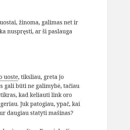
uostai, žinoma, galimas net ir
a nuspręsti, ar ši paslauga
o uoste
, tiksliau, greta jo
is gali būti ne galimybė, tačiau
tikras, kad keliauti link oro
eriau. Juk patogiau, ypač, kai
kur daugiau statyti mašinas?