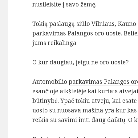
nusileisite į savo žemę.
Tokią paslaugą siūlo Vilniaus, Kauno 
parkavimas Palangos oro uoste. Beliek
jums reikalinga.
O kur daugiau, jeigu ne oro uoste?
Automobilio
parkavimas Palangos or
esančioje aikštelėje kai kuriais atveja
būtinybė. Ypač tokiu atveju, kai esate 
uosto su nuosava mašina yra kur kas g
reikia su savimi imti daug daiktų. O 