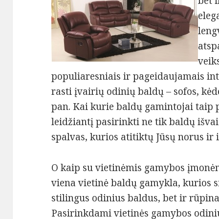
bet i
eleg
leng
atsp
veik
populiaresniais ir pageidaujamais in
rasti įvairių odinių baldų – sofos, kėd
pan. Kai kurie baldų gamintojai taip 
leidžiantį pasirinkti ne tik baldų išva
spalvas, kurios atitiktų Jūsų norus ir i
O kaip su vietinėmis gamybos įmonė
viena vietinė baldų gamykla, kurios s
stilingus odinius baldus, bet ir rūpinas
Pasirinkdami vietinės gamybos odiniu