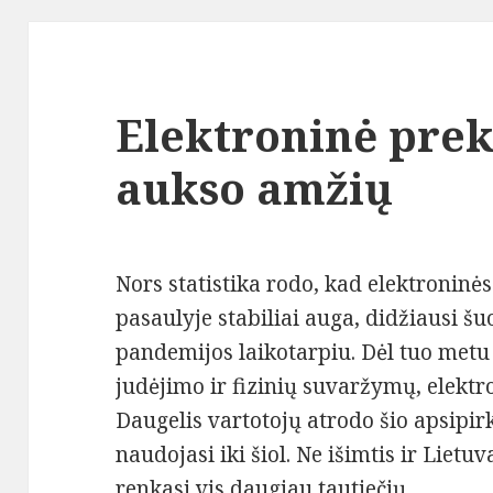
Elektroninė pre
aukso amžių
Nors statistika rodo, kad elektronin
pasaulyje stabiliai auga, didžiausi šu
pandemijos laikotarpiu. Dėl tuo metu 
judėjimo ir fizinių suvaržymų, elektr
Daugelis vartotojų atrodo šio apsipi
naudojasi iki šiol. Ne išimtis ir Lietu
renkasi vis daugiau tautiečių.