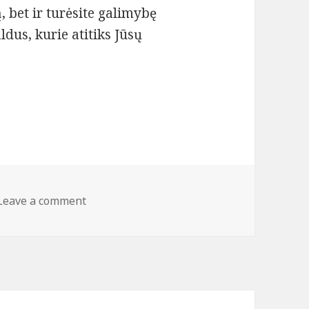
, bet ir turėsite galimybę
aldus, kurie atitiks Jūsų
i Kaune: patogumas ir elegancija vienoje vietoje
Leave a comment