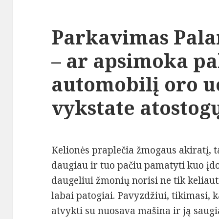
Parkavimas Pala
– ar apsimoka pa
automobilį oro uo
vykstate atostog
Kelionės praplečia žmogaus akiratį, ta
daugiau ir tuo pačiu pamatyti kuo įd
daugeliui žmonių norisi ne tik keliauti
labai patogiai. Pavyzdžiui, tikimasi, 
atvykti su nuosava mašina ir ją saugiai