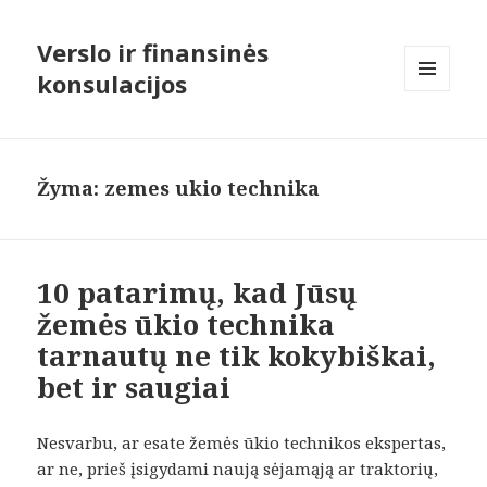
Verslo ir finansinės
konsulacijos
MENIU
IR
VALDIKLIAI
Žyma:
zemes ukio technika
10 patarimų, kad Jūsų
žemės ūkio technika
tarnautų ne tik kokybiškai,
bet ir saugiai
Nesvarbu, ar esate žemės ūkio technikos ekspertas,
ar ne, prieš įsigydami naują sėjamąją ar traktorių,