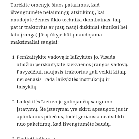
Turėkite omenyje šiuos patarimus, kad
išvengtumėte nelaimingų atsitikimų, kai
naudojate
žemės ūkio technika
(kombainas, taip
pat ir traktorius ar Jūsų nauji diskiniai skutikai bei
kita įranga) Jūsų ūkyje būtų naudojama
maksimaliai saugiai:
Perskaitykite vadovą ir laikykitės jo. Visada
atidžiai perskaitykite kiekvienos įrangos vadovą.
Pavyzdžiui, naujasis traktorius gali veikti kitaip
nei senasis. Tada laikykitės instrukcijų ir
taisyklių
Laikykitės Lietuvoje galiojančių saugumo
įstatymų. Šie įstatymai yra skirti apsaugoti jus ir
aplinkinius piliečius, todėl geriausia neatsilikti
nuo pakeitimų, kad išvengtumėte baudų.
10 patarimų, kad Jūsų žemės ūkio techn
Skaityti toliau: