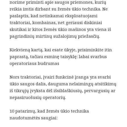
norime priminti apie saugos priemones, kurių
reikia imtis dirbant su žemės ūkio technika. Ne
paslaptis, kad netinkamai eksploatuojami
traktoriai, kombainas, net geriausi diskiniai
skutikai ir kitos žemės ūkio mašinos yra viena iš
pagrindinių mirtinų sužalojimų priežasčių.
Kiekvieną kartą, kai esate ūkyje, prisiminkite itin
paprastą, tačiau esminę taisyklę: labai svarbus
operatoriaus budrumas
Nors traktoriai, įvairi funkcinė įranga yra svarbi
ūkio saugos dalis, dauguma nelaimingų atsitikimų
iš tikrųjų įvyksta dėl išsiblaškiusių, pervargusių ar
nepasiruošusių operatorių.
10 patarimų, kad žemės ūkio technika
naudotumėtės saugiai: