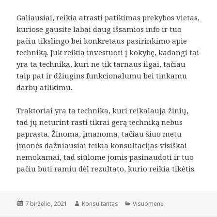
Galiausiai, reikia atrasti patikimas prekybos vietas,
kuriose gausite labai daug išsamios info ir tuo
pačiu tikslingo bei konkretaus pasirinkimo apie
techniką. Juk reikia investuoti į kokybę, kadangi tai
yra ta technika, kuri ne tik tarnaus ilgai, tačiau
taip pat ir džiugins funkcionalumu bei tinkamu
darbų atlikimu.
Traktoriai yra ta technika, kuri reikalauja žinių,
tad jų neturint rasti tikrai gerą techniką nebus
paprasta. Žinoma, įmanoma, tačiau šiuo metu
įmonės dažniausiai teikia konsultacijas visiškai
nemokamai, tad siūlome jomis pasinaudoti ir tuo
pačiu būti ramiu dėl rezultato, kurio reikia tikėtis.
Paskelbta
Autorius
Kategorijos
7 birželio, 2021
Konsultantas
Visuomenė