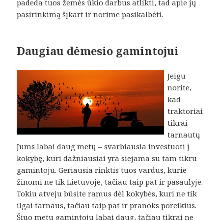
padeda tuos žemės ūkio darbus atlikti, tad apie jų
pasirinkimą šįkart ir norime pasikalbėti.
Daugiau dėmesio gamintojui
Jeigu
norite,
kad
traktoriai
tikrai
tarnautų
Jums labai daug metų – svarbiausia investuoti į
kokybę, kuri dažniausiai yra siejama su tam tikru
gamintoju. Geriausia rinktis tuos vardus, kurie
žinomi ne tik Lietuvoje, tačiau taip pat ir pasaulyje.
Tokiu atveju būsite ramus dėl kokybės, kuri ne tik
ilgai tarnaus, tačiau taip pat ir pranoks poreikius.
Šiuo metu gamintojų labai daug, tačiau tikrai ne