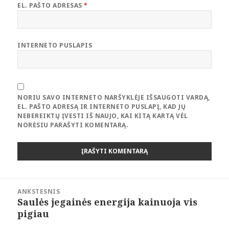
EL. PAŠTO ADRESAS
*
INTERNETO PUSLAPIS
NORIU SAVO INTERNETO NARŠYKLĖJE IŠSAUGOTI VARDĄ,
EL. PAŠTO ADRESĄ IR INTERNETO PUSLAPĮ, KAD JŲ
NEBEREIKTŲ ĮVESTI IŠ NAUJO, KAI KITĄ KARTĄ VĖL
NORĖSIU PARAŠYTI KOMENTARĄ.
Navigacija
ANKSTESNIS
tarp
Saulės jegainės energija kainuoja vis
Ankstesnis
įrašų
pigiau
įrašas: