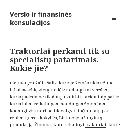
Verslo ir finansinės
konsulacijos
MENIU
IR
VALDIKLIAI
Traktoriai perkami tik su
specialistų patarimais.
Kokie jie?
Lietuva yra žalia šalis, kurioje žemės ūkis užima
labai svarbią vietą. Kodėl? Kadangi tai verslas,
kuris padeda ne tik daug uždirbti, tačiau taip pat ir
kuris labai reikalingas, naudingas žmonėms,
kadangi visi nori ne tik valgyti, tačiau taip pat
renkasi geros kokybės, Lietuvoje užaugintą
produkciją. Žinoma, tam reikalingi
traktoriai
, kurie