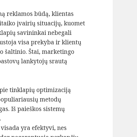
ną reklamos būdą, klientas
sitaiko įvairių situacijų, kuomet
klapių savininkai nebegali
ustoja visa prekyba ir klientų
no šaltinio. Štai, marketingo
pastovų lankytojų srautą
pie tinklapių optimizaciją
populiariausių metodų
as. Iš paieškos sistemų
.
visada yra efektyvi, nes