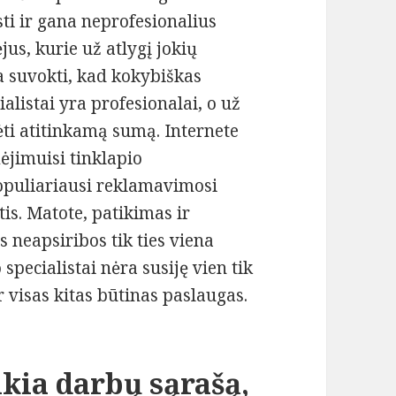
ti ir gana neprofesionalius
us, kurie už atlygį jokių
a suvokti, kad kokybiškas
alistai yra profesionalai, o už
ti atitinkamą sumą. Internete
ėjimuisi tinklapio
opuliariausi reklamavimosi
ptis. Matote, patikimas ir
 neapsiribos tik ties viena
specialistai nėra susiję vien tik
r visas kitas būtinas paslaugas.
kia darbų sąrašą,