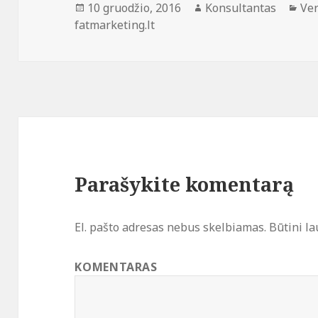
Paskelbta
Autorius
Kat
10 gruodžio, 2016
Konsultantas
Ver
fatmarketing.lt
Parašykite komentarą
El. pašto adresas nebus skelbiamas.
Būtini la
KOMENTARAS