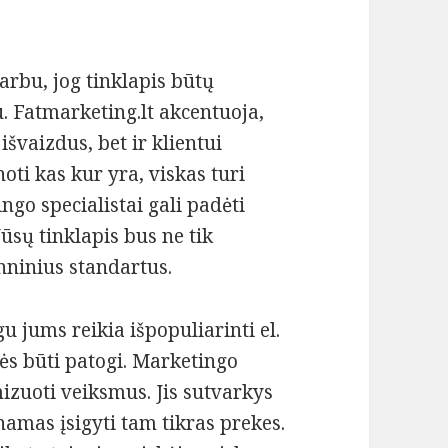
arbu, jog tinklapis būtų
. Fatmarketing.lt akcentuoja,
išvaizdus, bet ir klientui
oti kas kur yra, viskas turi
ngo specialistai gali padėti
ūsų tinklapis bus ne tik
chninius standartus.
u jums reikia išpopuliarinti el.
urės būti patogi. Marketingo
izuoti veiksmus. Jis sutvarkys
namas įsigyti tam tikras prekes.