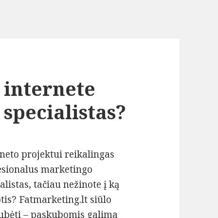
 internete
specialistas?
neto projektui reikalingas
esionalus marketingo
alistas, tačiau nežinote į ką
tis? Fatmarketing.lt siūlo
ubėti – paskubomis galima