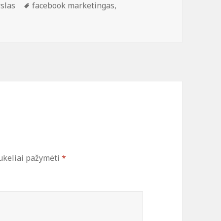
egorijos
Žymos
slas
facebook marketingas
,
ukeliai pažymėti
*