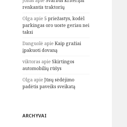
Jonas
apie
Svarbūs kriterijai
renkantis traktorių
Olga
apie
5 priežastys, kodėl
parkingas oro uoste geriau nei
taksi
Danguolė
apie
Kaip gražiai
įpakuoti dovaną
viktoras
apie
Skirtingos
automobilių rūšys
Olga
apie
Jūsų sėdėjimo
padėtis paveiks sveikatą
ARCHYVAI