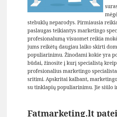
suras
mėgėj
stebuklų neparodys. Pirmiausia reiki
paslaugas teikiantys marketingo speci
profesionalumą visuomet reikia mokė
jums reikėtų daugiau laiko skirti dom
populiarinimu. Žinodami kokie yra p
būdai, žinosite į kurį specialistą krei
profesionalius marketingo specialistas
sritimi. Apskritai kalbant, marketingo 
su tinklapių populiarinimu. Jie siūlo i
Fatmarketing.lt
patei