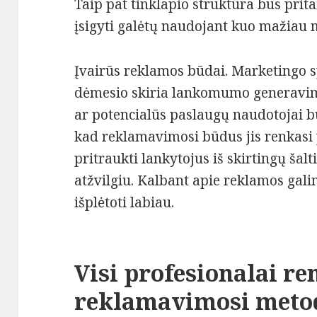
Taip pat tinklapio struktūra bus prita
įsigyti galėtų naudojant kuo mažia
Įvairūs reklamos būdai. Marketingo s
dėmesio skiria lankomumo generavimui.
ar potencialūs paslaugų naudotojai būt
kad reklamavimosi būdus jis renkasi p
pritraukti lankytojus iš skirtingų šal
atžvilgiu. Kalbant apie reklamos gali
išplėtoti labiau.
Visi profesionalai re
reklamavimosi meto