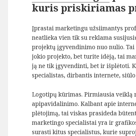
kuris priskiriamas 
Įprastai marketingu užsiimantys prof
neatlieka vien tik su reklama susijusių
projektų įgyvendinimo nuo nulio. Tai r
jokio projekto, bet turite idėją, tai m
ją ne tik įgyvendinti, bet ir išplėtoti
specialistas, dirbantis internete, siūl
Logotipų kūrimas. Pirmiausia veiklą r
apipavidalinimo. Kalbant apie intern
plėtojimą, tai viskas prasideda būtent
marketingo specialistai yra ir grafikos
surasti kitus specialistus, kurie supro