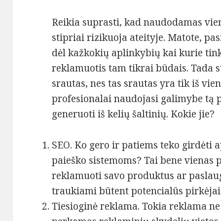
Reikia suprasti, kad naudodamas vie
stipriai rizikuoja ateityje. Matote, pa
dėl kažkokių aplinkybių kai kurie tin
reklamuotis tam tikrai būdais. Tada s
srautas, nes tas srautas yra tik iš vie
profesionalai naudojasi galimybe tą 
generuoti iš kelių šaltinių. Kokie jie?
SEO. Ko gero ir patiems teko girdėti a
paieško sistemoms? Tai bene vienas 
reklamuoti savo produktus ar paslaug
traukiami būtent potencialūs pirkėjai
Tiesioginė reklama. Tokia reklama ne 