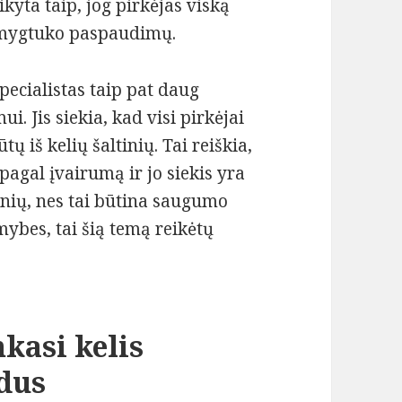
ikyta taip, jog pirkėjas viską
u mygtuko paspaudimų.
pecialistas taip pat daug
 Jis siekia, kad visi pirkėjai
ų iš kelių šaltinių. Tai reiškia,
agal įvairumą ir jo siekis yra
tinių, nes tai būtina saugumo
mybes, tai šią temą reikėtų
nkasi kelis
dus