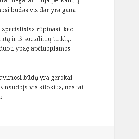
 dar negarantuoja perkančių
mosi būdas vis dar yra gana
 specialistas rūpinasi, kad
tą ir iš socialinių tinklų.
 duoti ypaę apčiuopiamos
mavimosi būdų yra gerokai
s naudoja vis kitokius, nes tai
o.