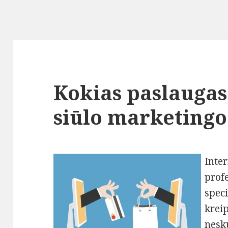
Kokias paslaugas
siūlo marketingo 
Inter
prof
speci
kreip
nesk