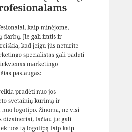
profesionalams
esionalai, kaip minėjome,
 darbų. Jie gali imtis ir
eiškia, kad jeigu jūs neturite
arketingo specialistas gali padėti
. Kiekvienas marketingo
o šias paslaugas:
eikia pradėti nuo jos
eto svetainių kūrimą ir
 nuo logotipo. Žinoma, ne visi
 dizaineriai, tačiau jie gali
jektuos tą logotipą taip kaip