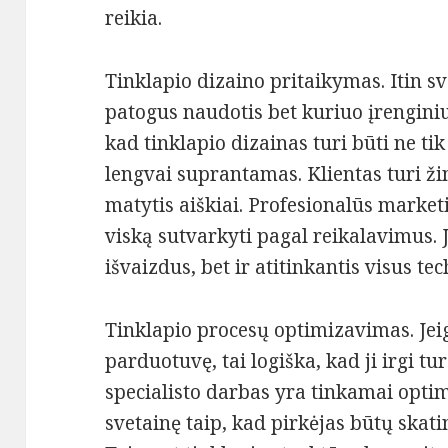
reikia.
Tinklapio dizaino pritaikymas. Itin sv
patogus naudotis bet kuriuo įrenginiu
kad tinklapio dizainas turi būti ne tik 
lengvai suprantamas. Klientas turi žin
matytis aiškiai. Profesionalūs marketi
viską sutvarkyti pagal reikalavimus. J
išvaizdus, bet ir atitinkantis visus te
Tinklapio procesų optimizavimas. Jeig
parduotuvę, tai logiška, kad ji irgi t
specialisto darbas yra tinkamai optim
svetainę taip, kad pirkėjas būtų skati